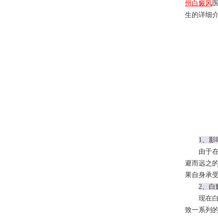
州白癜风
生的详细
1、
由于在生
避而远之
果自身承
2、
现在白癜
致一系列