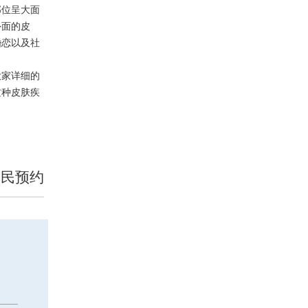
部位呈大面
外面的皮
婚恋以及社
大家详细的
这种皮肤疾
便民预约