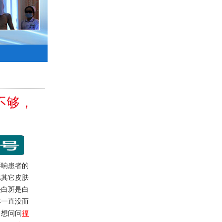
不够，
响患者的
比其它皮肤
块白斑是白
年一直没而
。想问问
福