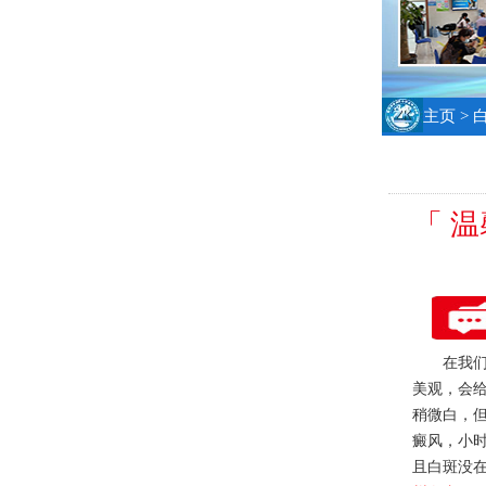
主页
>
「 
在我们的
美观，会
稍微白，
癜风，小
且白斑没