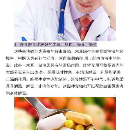
3、多食解毒比较好的木耳、猪血、绿豆、蜂蜜
这些是功效且为廉价的解毒食物。木耳因生长在背阴潮湿的环
境中，中医认为有补气活血、凉血滋润的作 用，能够血液中的热
毒。此外，木耳、猪血因具有的滑肠作用，经常食用可将肠道内的
大部分毒素带出体 外。绿豆味甘性寒，有清热解毒、利尿和消暑
止渴的作用。蜂蜜生食性凉能清热，熟食性温可补中气，味道甜柔
且具润肠、解毒、止痛等功能。这四种食物都可以帮助白癜风患者
为身体解毒。