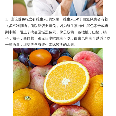
1
、应该避免吃含有维生素
的水果，维生素
对于白癜风患者有着
c
c
很多不利影响，所以应该要避免，因为维生素
会让黑色素合成遭
c
到中断，阻止了病变区域黑色素，像是杨梅，猕猴桃，山楂，橘
子，柚子，西红柿，都应该少吃或者不吃，白癜风患者可以适当吃
一些西瓜，甜梨等含有维生素比较少的水果。